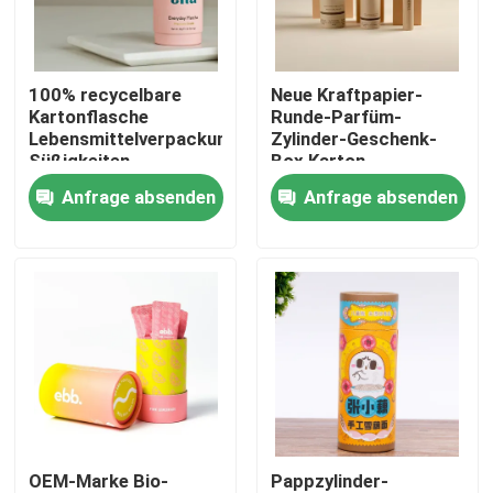
Über uns
100% recycelbare
Neue Kraftpapier-
Kartonflasche
Runde-Parfüm-
Fabrik-Ausflug
Lebensmittelverpackung
Zylinder-Geschenk-
Süßigkeiten
Box Karton
Kaffeebohnenröhre
Handwerkspapier-
Anfrage absenden
Anfrage absenden
Qualitätskontrolle
Teepulver Verpackung
Rohr-Zylinder-Box
Papierröhre
Verpackung Kleidung
Unterwäsche
Treten Sie mit uns in Verbindung
Fordern Sie ein Zitat
Geschenkbox aus Karton
OEM-Marke Bio-
Pappzylinder-
Pappröhre-Geschenkbox