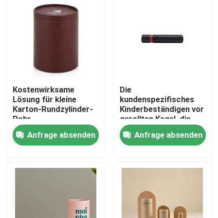
Kostenwirksame
Die
Lösung für kleine
kundenspezifisches
Karton-Rundzylinder-
Kinderbeständigen vor
Rohr-
gerollten Kegel, die
Geschenkpapierboxen
Kinderbeweis rollen
Anfrage absenden
Anfrage absenden
verpacken vor,
Verpackenkasten
Haus
Produkte
Videos