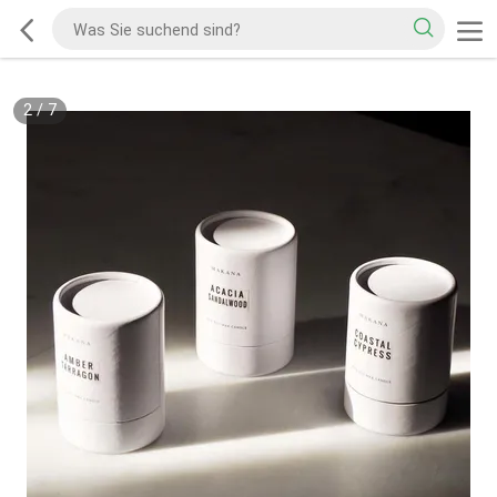
2
/
7