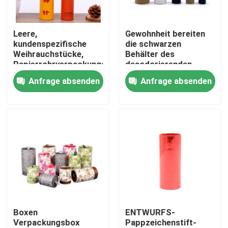
Über uns
Leere,
Gewohnheit bereiten
kundenspezifische
die schwarzen
Weihrauchstücke,
Behälter des
Fabrik-Ausflug
Papierrohrverpackungen,
desodorierenden
Rundkartons
Mittels auf, die
Anfrage absenden
Anfrage absenden
Papierrohre für Creme
Qualitätskontrolle
verpacken
Treten Sie mit uns in Verbindung
Fordern Sie ein Zitat
Geschenkbox aus Karton
Boxen
ENTWURFS-
Verpackungsbox
Pappzeichenstift-
Pappröhre-Geschenkbox