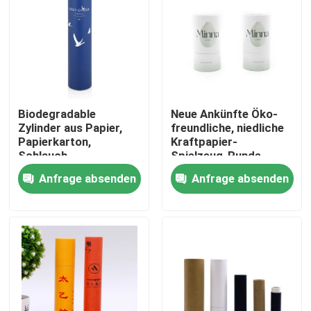
Biodegradable
Neue Ankünfte Öko-
Zylinder aus Papier,
freundliche, niedliche
Papierkarton,
Kraftpapier-
Schlauch,
Spielzeug-Runde-
kosmetische
Rohr-Lager-
Anfrage absenden
Anfrage absenden
Verpackung,
Geschenkbox
Schlauchkasten mit
mentaler Abdeckung
Haus
Produkte
Videos