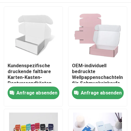
Kundenspezifische
OEM-individuell
druckende faltbare
bedruckte
Karten-Kasten-
Wellpappenschachteln
Postversandkästen
für Schmuckeinkaufs-
mit der glatten
Mailing-
Haus
Anfrage absenden
Anfrage absenden
Laminierung, die Soem
Quadratschachtel
druckt
Produkte
Videos