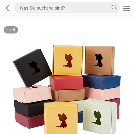
2
/
8