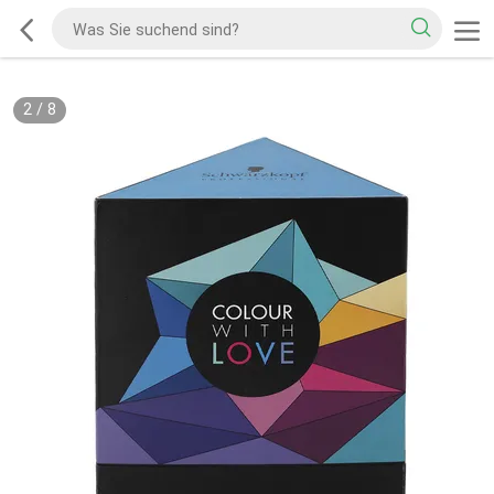
2
/
8