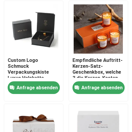
Custom Logo
Empfindliche Auftritt-
Schmuck
Kerzen-Satz-
Verpackungskiste
Geschenkbox, welche
Luxus Halskette
3 die Kerzen-Kasten-
Armband
Luxusgewohnheit mit
Anfrage absenden
Anfrage absenden
Schmuckschachtel
Logo verpackt
Haus
mit Samt-Einsatz
Produkte
Videos