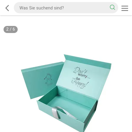
2
/
6