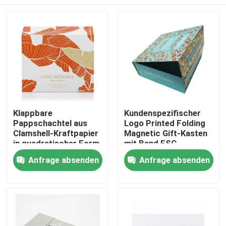
Klappbare
Kundenspezifischer
Pappschachtel aus
Logo Printed Folding
Clamshell-Kraftpapier
Magnetic Gift-Kasten
in quadratischer Form
mit Band FSC
mit Magnetverschluss
bestätigte
Haus
Anfrage absenden
Anfrage absenden
und Logo aus Goldfolie
Produkte
Videos