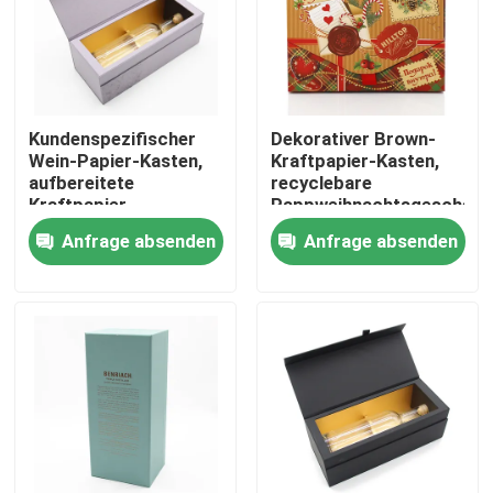
Über uns
Fabrik-Ausflug
Kundenspezifischer
Dekorativer Brown-
Wein-Papier-Kasten,
Kraftpapier-Kasten,
aufbereitete
recyclebare
Qualitätskontrolle
Kraftpapier-
Pappweihnachtsgeschenk
Luxuspappgeschenkboxen
Anfrage absenden
Anfrage absenden
Treten Sie mit uns in Verbindung
Fordern Sie ein Zitat
Geschenkbox aus Karton
Pappröhre-Geschenkbox