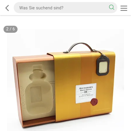
2
/
6