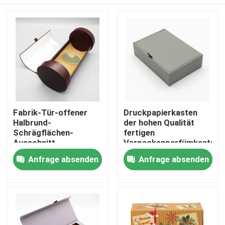
Fabrik-Tür-offener
Druckpapierkasten
Halbrund-
der hohen Qualität
Schrägflächen-
fertigen
Ausschnitt-
Verpackenparfümkasten
Geschenkbox-
des leeren
Haus
Anfrage absenden
Anfrage absenden
Papppapier-Zylinder-
Flaschenluxuspapiermagn
Wein-verpackendes
kundenspezifisch an
Papierrohr Yongjian
Produkte
China
Videos